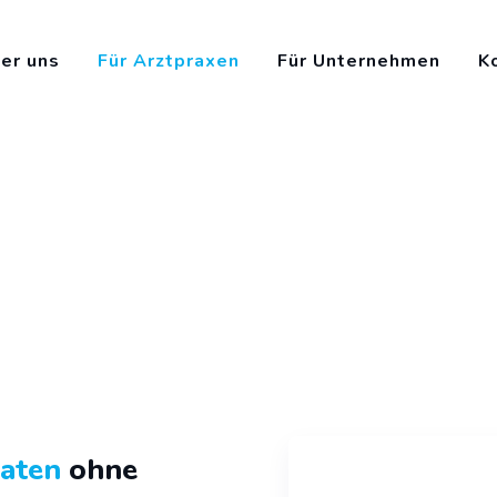
er uns
Für Arztpraxen
Für Unternehmen
K
daten
ohne