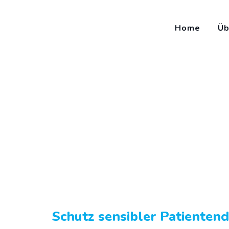
Home
Üb
Managed Firewall
KLISYSTEMS
>
Managed Firewall
Schutz sensibler Patienten