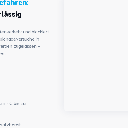
efahren:
rlässig
enverkehr und blockiert
pionageversuche in
werden zugelassen –
en.
om PC bis zur
nsatzbereit.