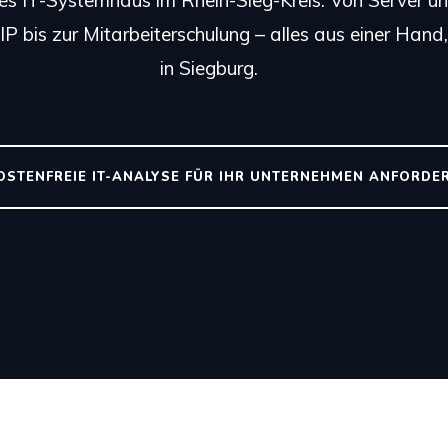
tes IT-Systemhaus im Rhein-Sieg-Kreis. Von Server u
P bis zur Mitarbeiterschulung – alles aus einer Hand,
in Siegburg.
KOSTENFREIE IT-ANALYSE FÜR IHR UNTERNEHMEN ANFORDE