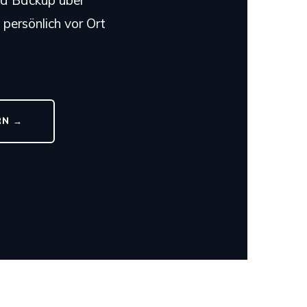
nd Backup über
 persönlich vor Ort
RN →