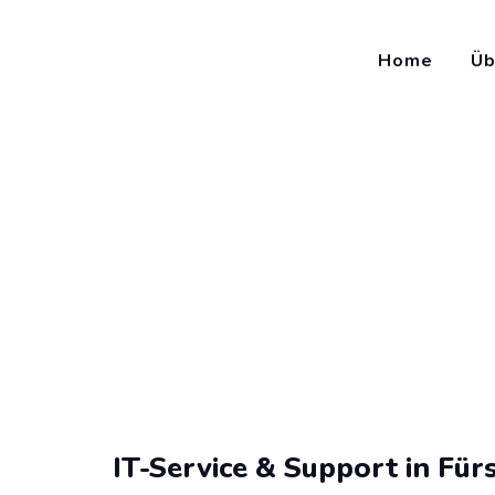
Home
Üb
IT-Service Fürstenwalde
KLISYSTEMS
>
IT-Service Fürstenwalde
IT-Service & Support in Für