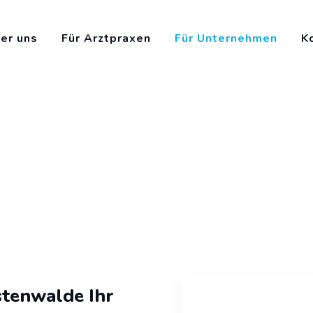
er uns
Für Arztpraxen
Für Unternehmen
K
stenwalde Ihr