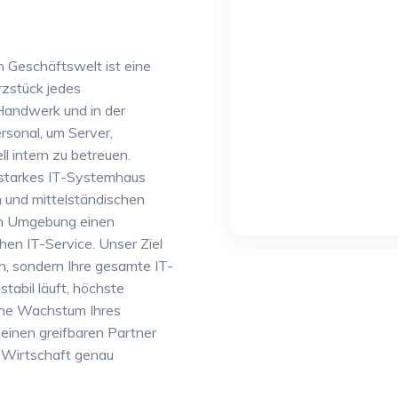
n Geschäftswelt ist eine
rzstück jedes
Handwerk und in der
ersonal, um Server,
 intern zu betreuen.
sstarkes IT-Systemhaus
en und mittelständischen
en Umgebung einen
hen IT-Service. Unser Ziel
en, sondern Ihre gesamte IT-
stabil läuft, höchste
iche Wachstum Ihres
 einen greifbaren Partner
n Wirtschaft genau